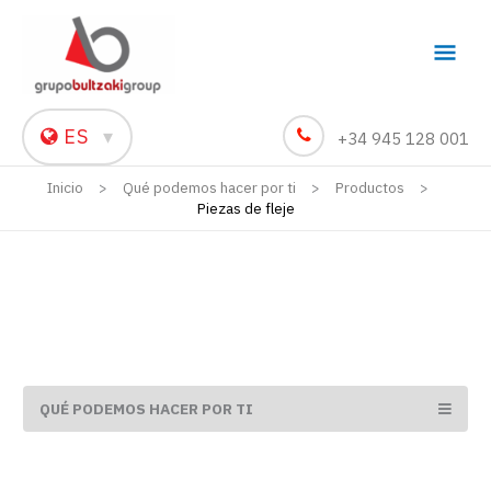
Men
princ
ES
▾
+34 945 128 001
Inicio
Qué podemos hacer por ti
Productos
Piezas de fleje
QUÉ PODEMOS HACER POR TI