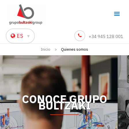
Men
princ
ES
▾
+34 945 128 001
Inicio
Quienes somos
CONOCE GRUPO
BULTZAKI