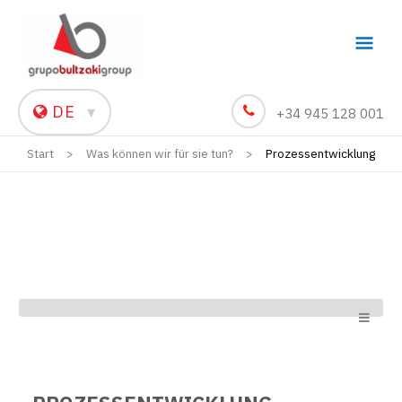
Hau
DE
▾
+34 945 128 001
Start
Was können wir für sie tun?
Prozessentwicklung